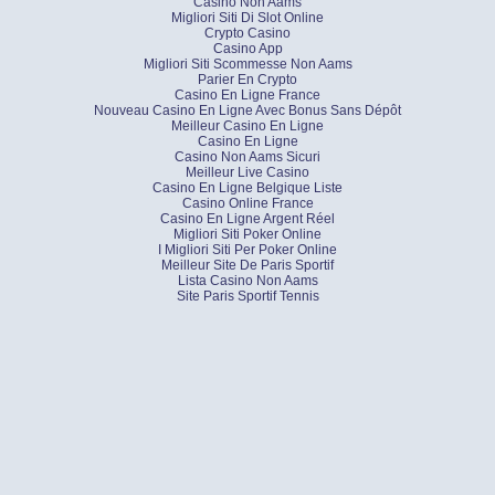
Casino Non Aams
Migliori Siti Di Slot Online
Crypto Casino
Casino App
Migliori Siti Scommesse Non Aams
Parier En Crypto
Casino En Ligne France
Nouveau Casino En Ligne Avec Bonus Sans Dépôt
Meilleur Casino En Ligne
Casino En Ligne
Casino Non Aams Sicuri
Meilleur Live Casino
Casino En Ligne Belgique Liste
Casino Online France
Casino En Ligne Argent Réel
Migliori Siti Poker Online
I Migliori Siti Per Poker Online
Meilleur Site De Paris Sportif
Lista Casino Non Aams
Site Paris Sportif Tennis