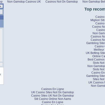
op
Non Gamstop Casinos UK
Casinos Not On Gamstop
Non Gamstop Bett
Top reco
Casino
Migliori Si
Casino
Casino No
Casino
Non Gams
Casinos N
Casinos N
Gambling Site
Casino 
Meilleur
UK Betting Sit
Online C
Best Casinos
Slots No
Non Gamstop 
Slots No
Casino En
d
Gambling Site
Sites No
UK Casinos 
Non Gamst
Casinos En Ligne
UK Casino Sites Not On Gamstop
Casino Sites UK Not On Gamstop
Siti Casino Online Non Aams
Casino En Ligne