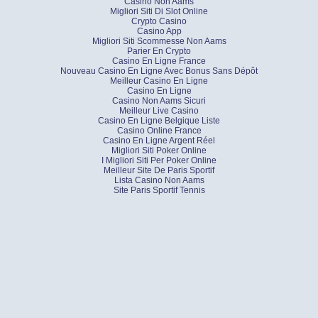
Casino Non Aams
Migliori Siti Di Slot Online
Crypto Casino
Casino App
Migliori Siti Scommesse Non Aams
Parier En Crypto
Casino En Ligne France
Nouveau Casino En Ligne Avec Bonus Sans Dépôt
Meilleur Casino En Ligne
Casino En Ligne
Casino Non Aams Sicuri
Meilleur Live Casino
Casino En Ligne Belgique Liste
Casino Online France
Casino En Ligne Argent Réel
Migliori Siti Poker Online
I Migliori Siti Per Poker Online
Meilleur Site De Paris Sportif
Lista Casino Non Aams
Site Paris Sportif Tennis