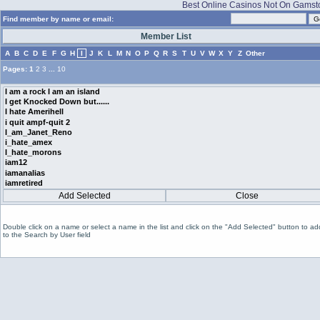
Best Online Casinos Not On Gamst
Find member by name or email:
Member List
A
B
C
D
E
F
G
H
I
J
K
L
M
N
O
P
Q
R
S
T
U
V
W
X
Y
Z
Other
Pages:
1
2
3
...
10
Double click on a name or select a name in the list and click on the "Add Selected" button to ad
to the Search by User field