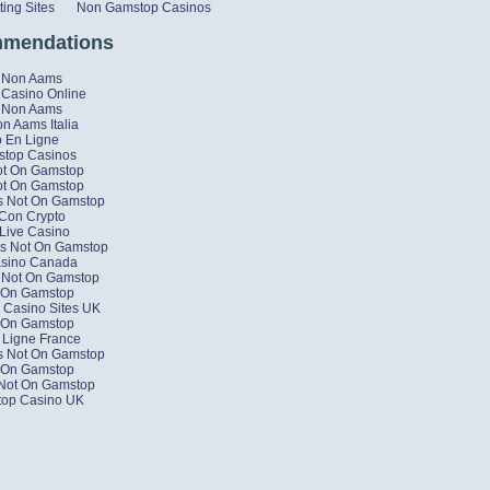
ing Sites
Non Gamstop Casinos
mmendations
 Non Aams
ti Casino Online
 Non Aams
n Aams Italia
 En Ligne
top Casinos
ot On Gamstop
ot On Gamstop
s Not On Gamstop
Con Crypto
 Live Casino
es Not On Gamstop
asino Canada
 Not On Gamstop
t On Gamstop
Casino Sites UK
t On Gamstop
 Ligne France
s Not On Gamstop
t On Gamstop
Not On Gamstop
op Casino UK