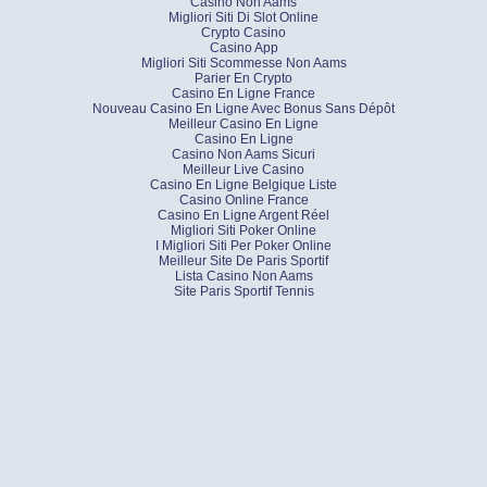
Casino Non Aams
Migliori Siti Di Slot Online
Crypto Casino
Casino App
Migliori Siti Scommesse Non Aams
Parier En Crypto
Casino En Ligne France
Nouveau Casino En Ligne Avec Bonus Sans Dépôt
Meilleur Casino En Ligne
Casino En Ligne
Casino Non Aams Sicuri
Meilleur Live Casino
Casino En Ligne Belgique Liste
Casino Online France
Casino En Ligne Argent Réel
Migliori Siti Poker Online
I Migliori Siti Per Poker Online
Meilleur Site De Paris Sportif
Lista Casino Non Aams
Site Paris Sportif Tennis