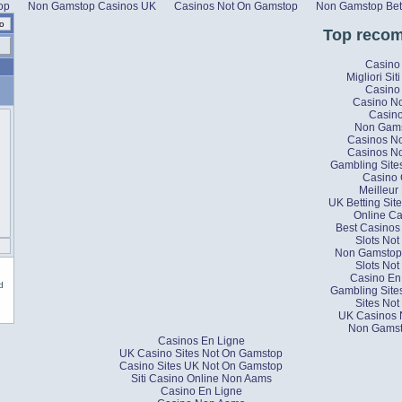
op
Non Gamstop Casinos UK
Casinos Not On Gamstop
Non Gamstop Bett
Top reco
Casino
Migliori Si
Casino
Casino No
Casino
Non Gams
Casinos N
Casinos N
Gambling Site
Casino 
Meilleur
UK Betting Sit
Online C
Best Casinos
Slots No
Non Gamstop 
Slots No
Casino En
d
Gambling Site
Sites No
UK Casinos 
Non Gamst
Casinos En Ligne
UK Casino Sites Not On Gamstop
Casino Sites UK Not On Gamstop
Siti Casino Online Non Aams
Casino En Ligne