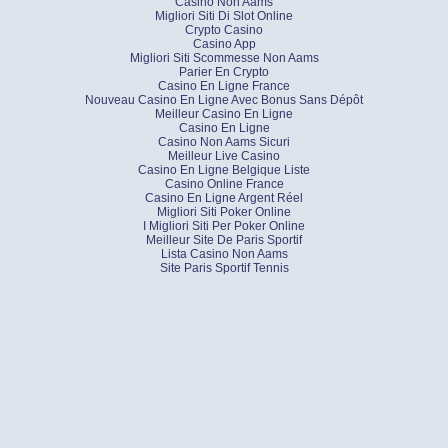
Casino Non Aams
Migliori Siti Di Slot Online
Crypto Casino
Casino App
Migliori Siti Scommesse Non Aams
Parier En Crypto
Casino En Ligne France
Nouveau Casino En Ligne Avec Bonus Sans Dépôt
Meilleur Casino En Ligne
Casino En Ligne
Casino Non Aams Sicuri
Meilleur Live Casino
Casino En Ligne Belgique Liste
Casino Online France
Casino En Ligne Argent Réel
Migliori Siti Poker Online
I Migliori Siti Per Poker Online
Meilleur Site De Paris Sportif
Lista Casino Non Aams
Site Paris Sportif Tennis