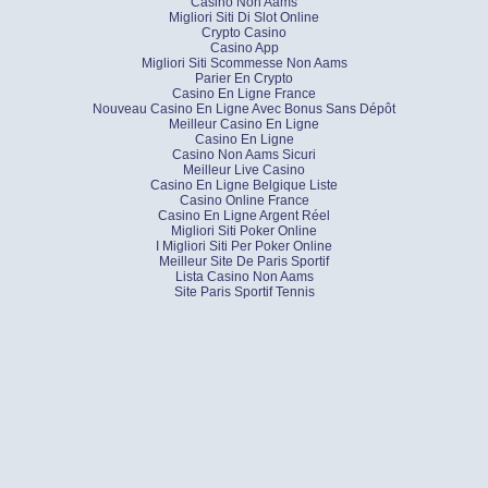
Casino Non Aams
Migliori Siti Di Slot Online
Crypto Casino
Casino App
Migliori Siti Scommesse Non Aams
Parier En Crypto
Casino En Ligne France
Nouveau Casino En Ligne Avec Bonus Sans Dépôt
Meilleur Casino En Ligne
Casino En Ligne
Casino Non Aams Sicuri
Meilleur Live Casino
Casino En Ligne Belgique Liste
Casino Online France
Casino En Ligne Argent Réel
Migliori Siti Poker Online
I Migliori Siti Per Poker Online
Meilleur Site De Paris Sportif
Lista Casino Non Aams
Site Paris Sportif Tennis