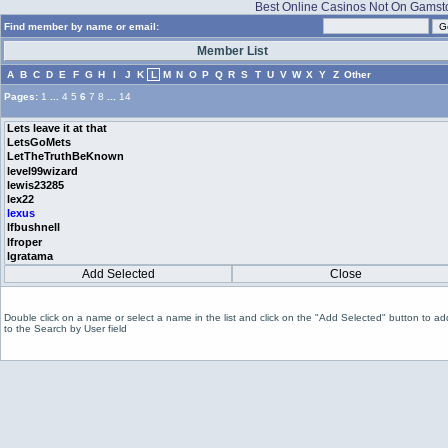
Best Online Casinos Not On Gamst
Find member by name or email:
Member List
A
B
C
D
E
F
G
H
I
J
K
L
M
N
O
P
Q
R
S
T
U
V
W
X
Y
Z
Other
Pages:
1
...
4
5
6
7
8
...
14
Double click on a name or select a name in the list and click on the "Add Selected" button to ad
to the Search by User field