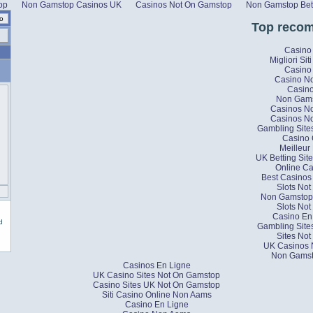
op
Non Gamstop Casinos UK
Casinos Not On Gamstop
Non Gamstop Bett
Top reco
Casino
Migliori Si
Casino
Casino No
Casino
Non Gams
Casinos N
Casinos N
Gambling Site
Casino 
Meilleur
UK Betting Sit
Online C
Best Casinos
Slots No
Non Gamstop 
Slots No
Casino En
d
Gambling Site
Sites No
UK Casinos 
Non Gamst
Casinos En Ligne
UK Casino Sites Not On Gamstop
Casino Sites UK Not On Gamstop
Siti Casino Online Non Aams
Casino En Ligne