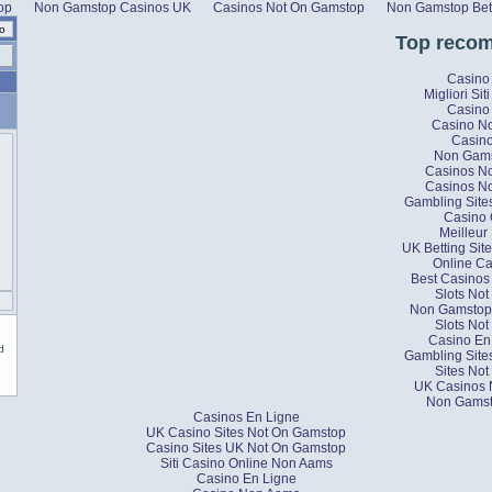
op
Non Gamstop Casinos UK
Casinos Not On Gamstop
Non Gamstop Bett
Top reco
Casino
Migliori Si
Casino
Casino No
Casino
Non Gams
Casinos N
Casinos N
Gambling Site
Casino 
Meilleur
UK Betting Sit
Online C
Best Casinos
Slots No
Non Gamstop 
Slots No
Casino En
d
Gambling Site
Sites No
UK Casinos 
Non Gamst
Casinos En Ligne
UK Casino Sites Not On Gamstop
Casino Sites UK Not On Gamstop
Siti Casino Online Non Aams
Casino En Ligne