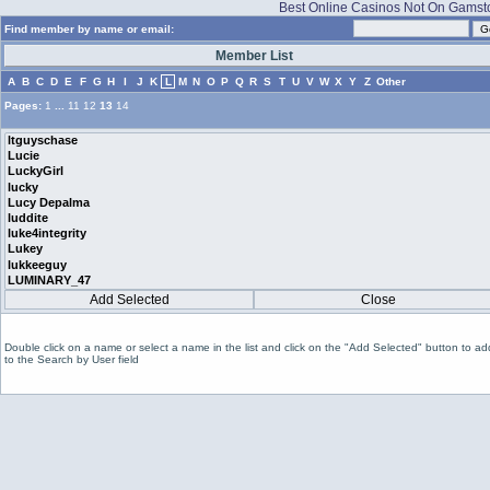
Best Online Casinos Not On Gamst
Find member by name or email:
Member List
A
B
C
D
E
F
G
H
I
J
K
L
M
N
O
P
Q
R
S
T
U
V
W
X
Y
Z
Other
Pages:
1
...
11
12
13
14
Double click on a name or select a name in the list and click on the "Add Selected" button to ad
to the Search by User field