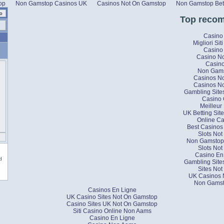
op
Non Gamstop Casinos UK
Casinos Not On Gamstop
Non Gamstop Bett
Top reco
Casino
Migliori Si
Casino
Casino No
Casino
Non Gams
Casinos N
Casinos N
Gambling Site
Casino 
Meilleur
UK Betting Sit
Online C
Best Casinos
Slots No
Non Gamstop 
Slots No
Casino En
d
Gambling Site
Sites No
UK Casinos 
Non Gamst
Casinos En Ligne
UK Casino Sites Not On Gamstop
Casino Sites UK Not On Gamstop
Siti Casino Online Non Aams
Casino En Ligne