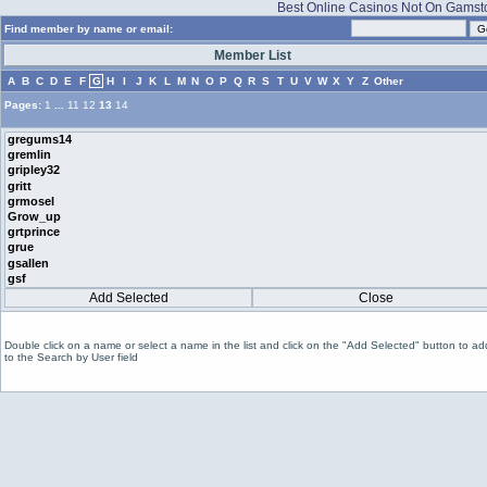
Best Online Casinos Not On Gamst
Find member by name or email:
Member List
A
B
C
D
E
F
G
H
I
J
K
L
M
N
O
P
Q
R
S
T
U
V
W
X
Y
Z
Other
Pages:
1
...
11
12
13
14
Double click on a name or select a name in the list and click on the "Add Selected" button to ad
to the Search by User field