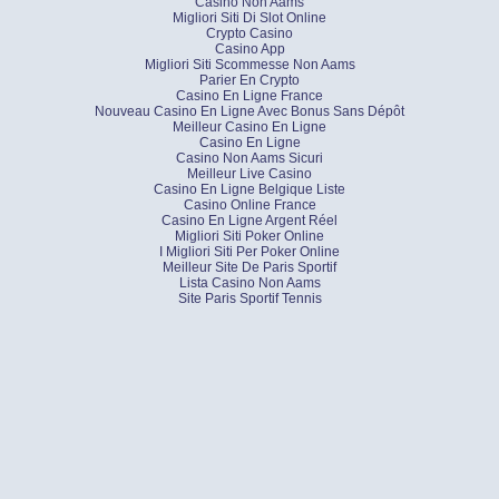
Casino Non Aams
Migliori Siti Di Slot Online
Crypto Casino
Casino App
Migliori Siti Scommesse Non Aams
Parier En Crypto
Casino En Ligne France
Nouveau Casino En Ligne Avec Bonus Sans Dépôt
Meilleur Casino En Ligne
Casino En Ligne
Casino Non Aams Sicuri
Meilleur Live Casino
Casino En Ligne Belgique Liste
Casino Online France
Casino En Ligne Argent Réel
Migliori Siti Poker Online
I Migliori Siti Per Poker Online
Meilleur Site De Paris Sportif
Lista Casino Non Aams
Site Paris Sportif Tennis