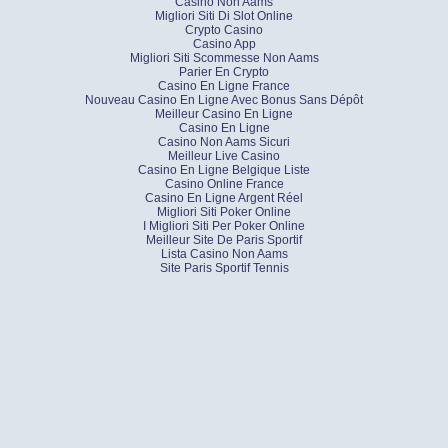
Casino Non Aams
Migliori Siti Di Slot Online
Crypto Casino
Casino App
Migliori Siti Scommesse Non Aams
Parier En Crypto
Casino En Ligne France
Nouveau Casino En Ligne Avec Bonus Sans Dépôt
Meilleur Casino En Ligne
Casino En Ligne
Casino Non Aams Sicuri
Meilleur Live Casino
Casino En Ligne Belgique Liste
Casino Online France
Casino En Ligne Argent Réel
Migliori Siti Poker Online
I Migliori Siti Per Poker Online
Meilleur Site De Paris Sportif
Lista Casino Non Aams
Site Paris Sportif Tennis