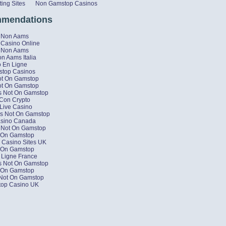
ing Sites
Non Gamstop Casinos
mmendations
 Non Aams
ti Casino Online
 Non Aams
n Aams Italia
 En Ligne
top Casinos
ot On Gamstop
ot On Gamstop
s Not On Gamstop
Con Crypto
 Live Casino
es Not On Gamstop
asino Canada
 Not On Gamstop
t On Gamstop
Casino Sites UK
t On Gamstop
 Ligne France
s Not On Gamstop
t On Gamstop
Not On Gamstop
op Casino UK