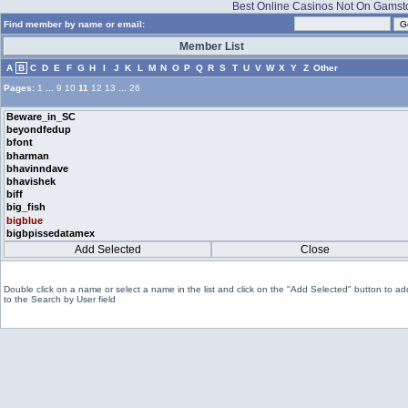
Best Online Casinos Not On Gamst
Find member by name or email:
Member List
A
B
C
D
E
F
G
H
I
J
K
L
M
N
O
P
Q
R
S
T
U
V
W
X
Y
Z
Other
Pages:
1
...
9
10
11
12
13
...
26
Double click on a name or select a name in the list and click on the "Add Selected" button to ad
to the Search by User field