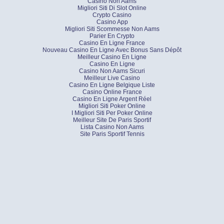
Casino Non Aams
Migliori Siti Di Slot Online
Crypto Casino
Casino App
Migliori Siti Scommesse Non Aams
Parier En Crypto
Casino En Ligne France
Nouveau Casino En Ligne Avec Bonus Sans Dépôt
Meilleur Casino En Ligne
Casino En Ligne
Casino Non Aams Sicuri
Meilleur Live Casino
Casino En Ligne Belgique Liste
Casino Online France
Casino En Ligne Argent Réel
Migliori Siti Poker Online
I Migliori Siti Per Poker Online
Meilleur Site De Paris Sportif
Lista Casino Non Aams
Site Paris Sportif Tennis