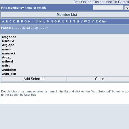
Best Online Casinos Not On Gamst
Find member by name or email:
Member List
A
B
C
D
E
F
G
H
I
J
K
L
M
N
O
P
Q
R
S
T
U
V
W
X
Y
Z
Other
Pages:
1
...
30
31
32
33
34
...
387
Double click on a name or select a name in the list and click on the "Add Selected" button to ad
to the Search by User field