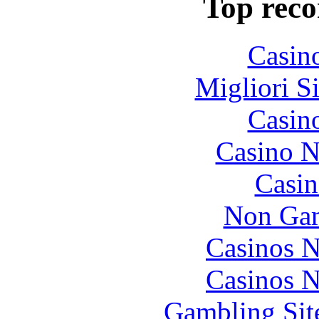
Top rec
Casin
Migliori S
Casin
Casino N
Casin
Non Gam
Casinos 
Casinos 
Gambling Sit