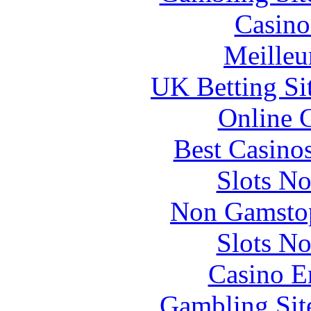
Casino
Meilleu
UK Betting Si
Online 
Best Casino
Slots N
Non Gamstop
Slots N
Casino E
Gambling Sit